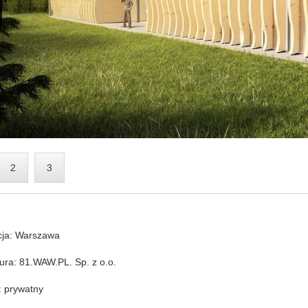
2
3
cja: Warszawa
tura: 81.WAW.PL. Sp. z o.o.
: prywatny