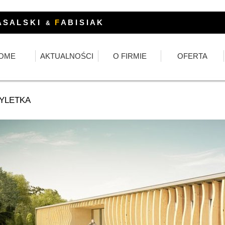
 S A L S K I
F
A B I S I A K
&
OME
AKTUALNOŚCI
O FIRMIE
OFERTA
YLETKA