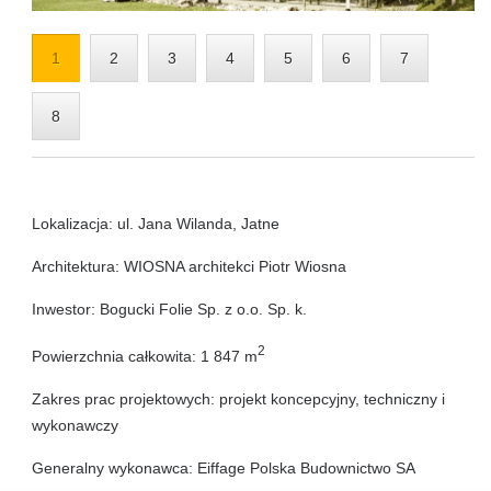
1
2
3
4
5
6
7
8
Lokalizacja: ul. Jana Wilanda, Jatne
Architektura: WIOSNA architekci Piotr Wiosna
Inwestor: Bogucki Folie Sp. z o.o. Sp. k.
2
Powierzchnia całkowita: 1 847 m
Zakres prac projektowych: projekt koncepcyjny, techniczny i
wykonawczy
Generalny wykonawca: Eiffage Polska Budownictwo SA