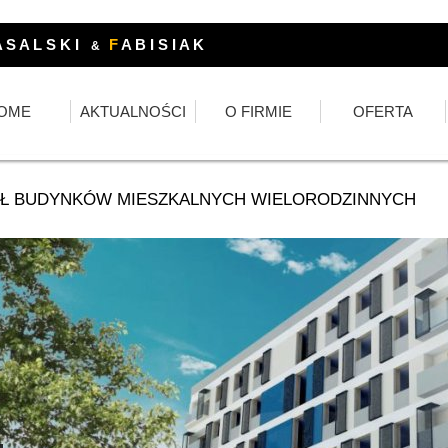
 S A L S K I
F
A B I S I A K
&
OME
AKTUALNOŚCI
O FIRMIE
OFERTA
Ł BUDYNKÓW MIESZKALNYCH WIELORODZINNYCH